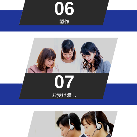
06
製作
07
お受け渡し