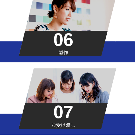
06
製作
07
お受け渡し