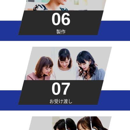
06
製作
07
お受け渡し